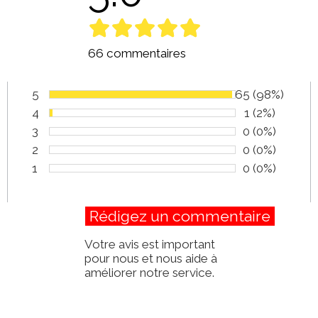
66 commentaires
5
Nombre de vot
65
Pourcentage
(98%)
Vote :
4
Nombre de vo
1
Pourcentage
(2%)
Vote :
3
Nombre de vo
0
Pourcentage
(0%)
Vote :
2
Nombre de vo
0
Pourcentage
(0%)
Vote :
1
Nombre de vo
0
Pourcentage
(0%)
Vote :
Votre avis est important
pour nous et nous aide à
améliorer notre service.