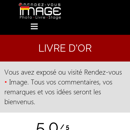
Aller au contenu
Sauter le menu
LIVRE D'OR
Vous avez exposé ou visité Rendez-vous
•
Image. Tous vos commentaires, vos
remarques et vos idées seront les
bienvenus.
5.0
/
5