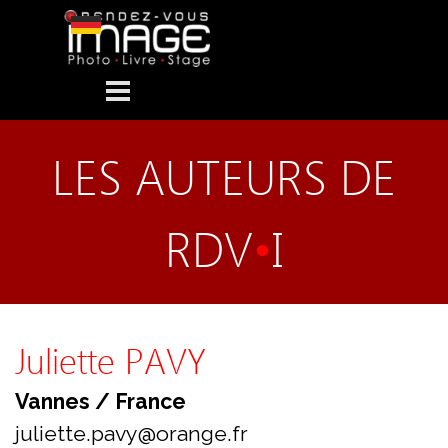
Aller au contenu
Sauter le menu
LES AUTEURS DE
RDV
•
I
Juliette PAVY
Vannes / France
juliette.pavy@orange.fr