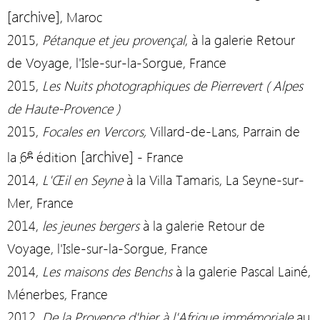
[
archive
]
, Maroc
2015,
Pétanque et jeu provençal
, à la galerie Retour
de Voyage,
l'Isle-sur-la-Sorgue
,
France
2015,
Les Nuits photographiques de Pierrevert ( Alpes
de Haute-Provence )
2015,
Focales en Vercors,
Villard-de-Lans
, Parrain de
e
[
archive
]
la
6
édition
-
France
2014,
L'Œil en Seyne
à la
Villa Tamaris
,
La Seyne-sur-
Mer
,
France
2014,
les jeunes bergers
à la galerie Retour de
Voyage,
l'Isle-sur-la-Sorgue
,
France
2014,
Les maisons des Benchs
à la galerie Pascal Lainé,
Ménerbes
,
France
2012,
De la Provence d'hier à l'Afrique immémoriale
au