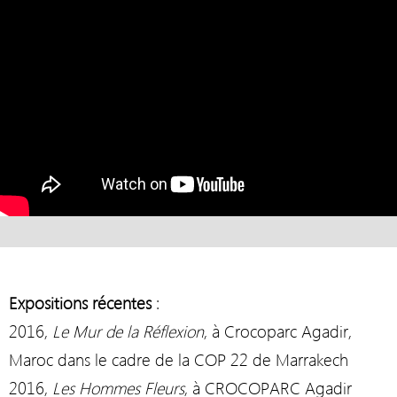
Expositions récentes
:
2016,
Le Mur de la Réflexion
, à
Crocoparc Agadir,
Maroc
dans le cadre de la COP 22 de Marrakech
2016,
Les Hommes Fleurs
, à
CROCOPARC Agadir